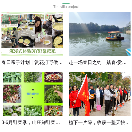
The villa project
立
立
即
即
预
预
春日亲子计划丨赏花打野做美食，手作撒欢趣玩一整天
赴一场春日之约：踏春·赏春·食春
定
定
立
立
即
即
预
预
3-6月野菜季，山庄鲜野菜，现挖现吃更有味！
植下一片绿，收获一整天快乐丨植树节专属活动上线
定
定