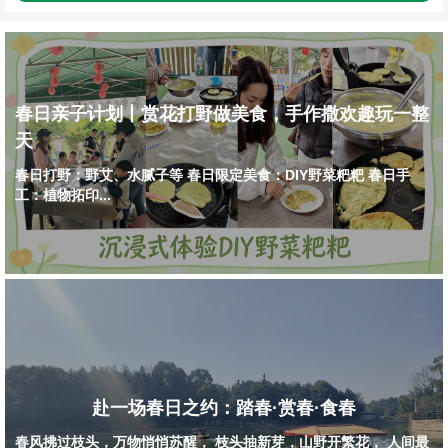
春日亲子计划丨赏花打野做美食，手作撒欢趣玩一整
天
春日打野：野艾、水腻子等 春日限定美食：DIY野菜粑粑 春日手
工：植物拓印...
赴一场春日之约：踏春·赏春·食春
春风拂过枝头，万物悄悄苏醒， 枝头抽新芽，山野开繁花， 人间最