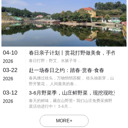
04-10
春日亲子计划丨赏花打野做美食，手作撒欢
春日打野：野艾、水腻子等 ...
2026
03-22
赴一场春日之约：踏春·赏春·食春
春风拂过枝头，万物悄悄苏醒， 枝头抽新芽，山
2026
野开繁花， 人间最美的春...
03-12
3-6月野菜季，山庄鲜野菜，现挖现吃更有
春天的鲜味，藏在山野里~ 我们山庄免费采摘野
2026
菜活动进行中！ 3-6月...
MORE+