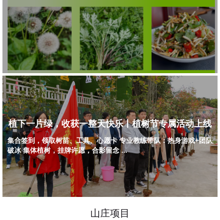
植下一片绿，收获一整天快乐丨植树节专属活动上线
集合签到，领取树苗、工具、心愿卡 专业教练带队：热身游戏+团队
破冰 集体植树，挂牌许愿，合影留念 ...
山庄项目