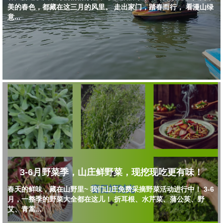
美的春色，都藏在这三月的风里。 走出家门，踏春而行， 看漫山绿
意...
3-6月野菜季，山庄鲜野菜，现挖现吃更有味！
春天的鲜味，藏在山野里~ 我们山庄免费采摘野菜活动进行中！ 3-6
月，一整季的野菜大全都在这儿！ 折耳根、水芹菜、蒲公英、野
艾、青蒿...