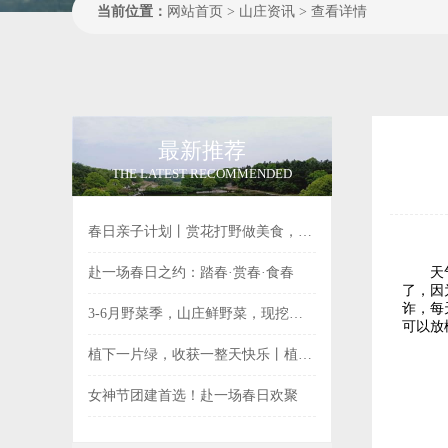
当前位置：
网站首页
>
山庄资讯
>
查看详情
最新推荐
THE LATEST RECOMMENDED
春日亲子计划丨赏花打野做美食，手作撒欢趣...
赴一场春日之约：踏春·赏春·食春
天气越
了，因
诈，每
3-6月野菜季，山庄鲜野菜，现挖现吃更有...
可以放
植下一片绿，收获一整天快乐丨植树节专属活...
女神节团建首选！赴一场春日欢聚