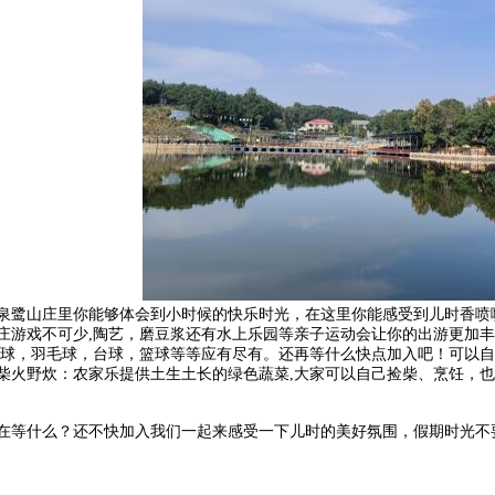
山庄里你能够体会到小时候的快乐时光，在这里你能感受到儿时香喷喷
庄游戏不可少,陶艺，磨豆浆还有水上乐园等亲子运动会让你的出游更加丰
乓球，羽毛球，台球，篮球等等应有尽有。还再等什么快点加入吧！可以
柴火野炊：农家乐提供土生土长的绿色蔬菜,大家可以自己捡柴、烹饪，也
什么？还不快加入我们一起来感受一下儿时的美好氛围，假期时光不要