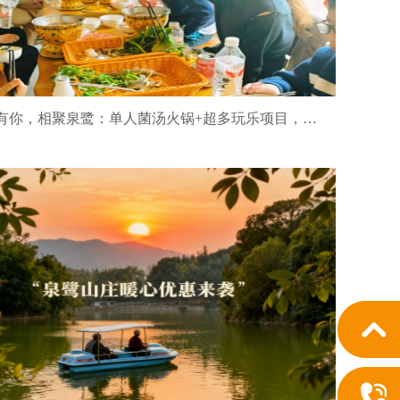
《感恩有你，相聚泉鹭：单人菌汤火锅+超多玩乐项目，让这个节日更有温度》