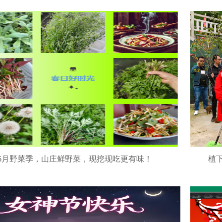
-6月野菜季，山庄鲜野菜，现挖现吃更有味！
植