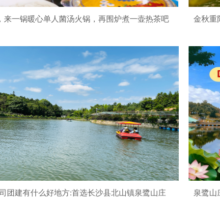
，来一锅暖心单人菌汤火锅，再围炉煮一壶热茶吧
司团建有什么好地方:首选长沙县北山镇泉鹭山庄