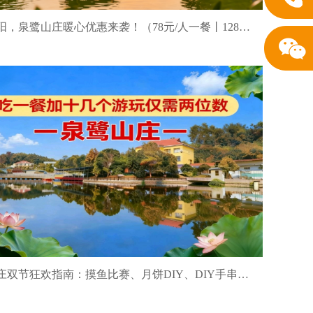
金秋重阳，泉鹭山庄暖心优惠来袭！（78元/人一餐丨128元/人两餐）
泉鹭山庄双节狂欢指南：摸鱼比赛、月饼DIY、DIY手串、DIY莲蓬干花，天天有精彩！