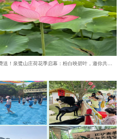
莲蓬免费送！泉鹭山庄荷花季启幕：粉白映碧叶，邀你共赏水乡诗意！