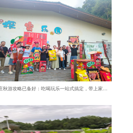
泉鹭山庄秋游攻略已备好：吃喝玩乐一站式搞定，带上家人朋友出发吧！