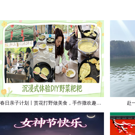
立
立
即
即
预
预
定
定
春日亲子计划丨赏花打野做美食，手作撒欢趣玩一整天
赴