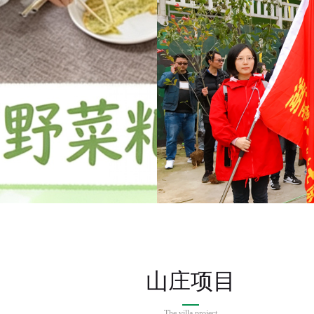
植下
植树
集合签到
身游戏+团
山庄项目
The villa project