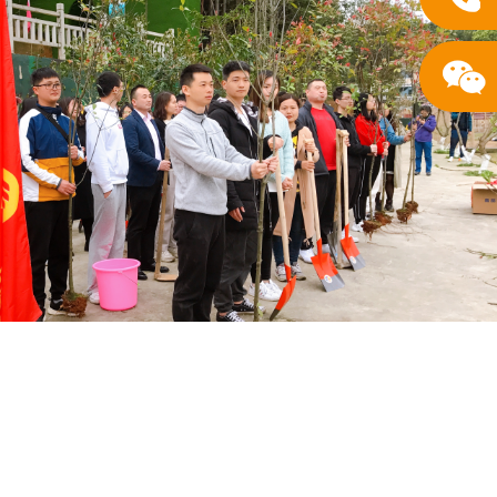
一片绿，收获一整天快乐丨
节专属活动上线
，领取树苗、工具、心愿卡 专业教练带队：热
队破冰 集体植树，挂牌许愿，合影留念 ...