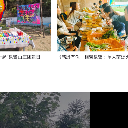
立
即
预
定
一起”泉鹭山庄团建日