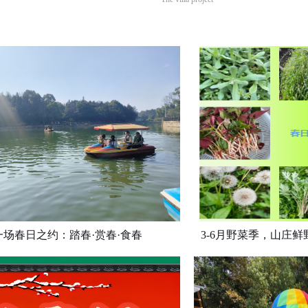
立
即
预
定
一场春日之约：踏春·赏春·食春
3-6月野菜季，山庄