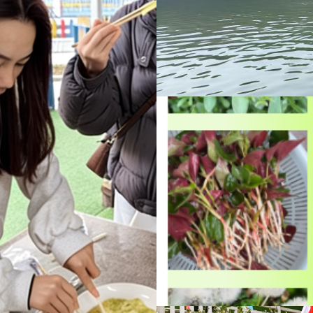
花， 人
门，踏春而
3-
美
现吃
春天的鲜
Y野菜粑粑
行中！ 3
芹菜、蒲公