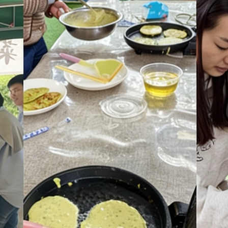
春日亲子计划丨赏花打野做
食，手作撒欢趣玩一整天
春日打野：野艾、水腻子等 春日限定美食：DI
春日手工：植物拓印...