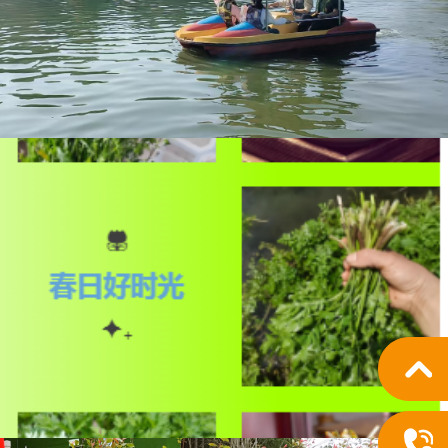
间最美的春色，都藏在这三月的风里。 走出家
行， 看漫山绿意...
6月野菜季，山庄鲜野菜，现挖
更有味！
味，藏在山野里~ 我们山庄免费采摘野菜活动进
-6月，一整季的野菜大全都在这儿！ 折耳根、水
英、野艾、青蒿...