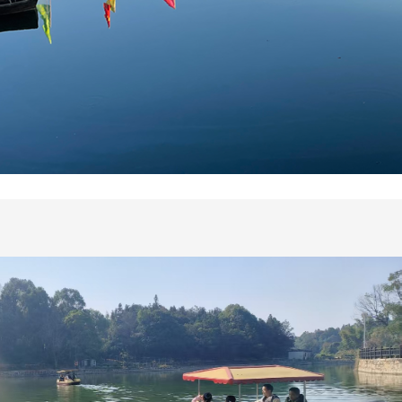
场春日之约：踏春·赏春·食春
枝头，万物悄悄苏醒， 枝头抽新芽，山野开繁