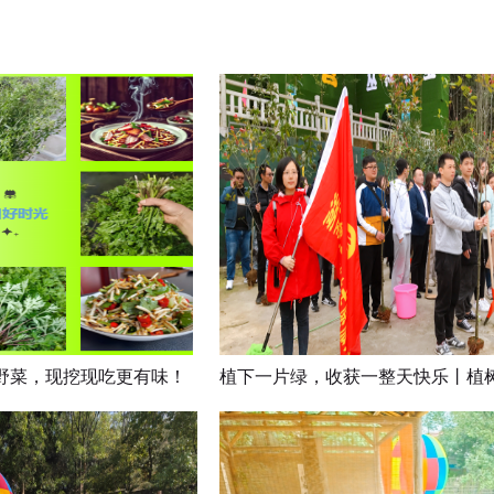
立
即
预
定
鲜野菜，现挖现吃更有味！