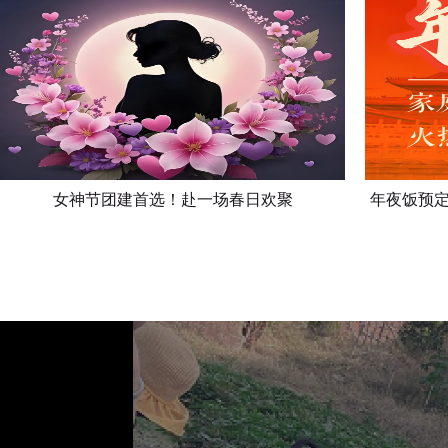
立
立
即
即
预
预
定
定
女神节团建首选！赴一场春日欢聚
年夜饭预