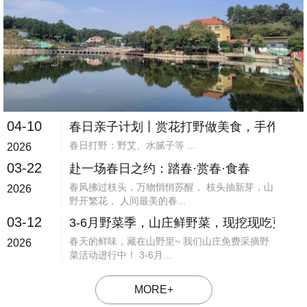
04-10
春日亲子计划丨赏花打野做美食，手作撒欢
春日打野：野艾、水腻子等 ...
2026
03-22
赴一场春日之约：踏春·赏春·食春
春风拂过枝头，万物悄悄苏醒， 枝头抽新芽，山
2026
野开繁花， 人间最美的春...
03-12
3-6月野菜季，山庄鲜野菜，现挖现吃更有
春天的鲜味，藏在山野里~ 我们山庄免费采摘野
2026
菜活动进行中！ 3-6月...
MORE+