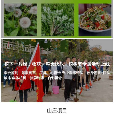
植下一片绿，收获一整天快乐丨植树节专属活动上线
集合签到，领取树苗、工具、心愿卡 专业教练带队：热身游戏+团队
破冰 集体植树，挂牌许愿，合影留念 ...
山庄项目