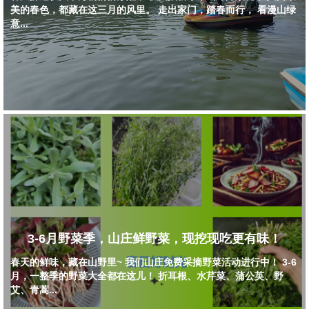
美的春色，都藏在这三月的风里。 走出家门，踏春而行， 看漫山绿
意...
3-6月野菜季，山庄鲜野菜，现挖现吃更有味！
春天的鲜味，藏在山野里~ 我们山庄免费采摘野菜活动进行中！ 3-6
月，一整季的野菜大全都在这儿！ 折耳根、水芹菜、蒲公英、野
艾、青蒿...