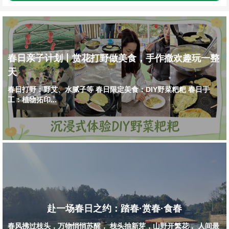
春日亲子计划丨赏花打野做美食，手作撒欢趣玩一整
天
春日打野：野艾、水腻子等 春日限定美食：DIY野菜粑粑 春日手
工：植物拓印...
赴一场春日之约：踏春·赏春·食春
春风拂过枝头，万物悄悄苏醒， 枝头抽新芽，山野开繁花， 人间最