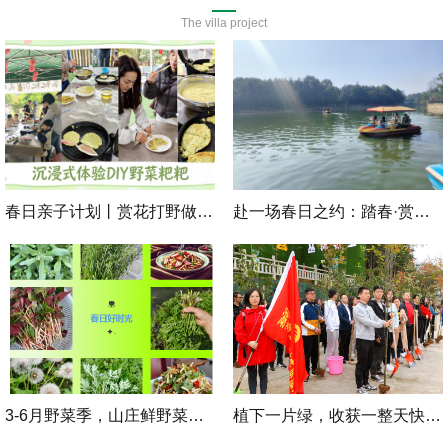
The villa project
立
立
即
即
预
预
春日亲子计划丨赏花打野做美食，手作撒欢趣玩一整天
赴一场春日之约：踏春·赏春·食春
定
定
立
立
即
即
预
预
3-6月野菜季，山庄鲜野菜，现挖现吃更有味！
植下一片绿，收获一整天快乐丨植树节专属活动上线
定
定