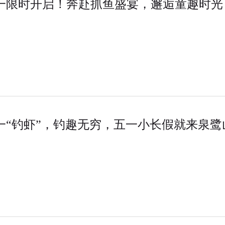
一限时开启！奔赴抓鱼盛宴，邂逅童趣时光
一“钓虾”，钓趣无穷，五一小长假就来泉