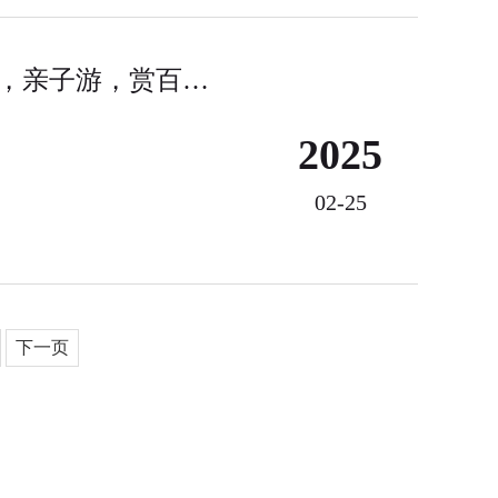
春风十里，不如踏春、赏花遇见你丨户外运动，亲子游，赏百亩梅花，拔竹笋，挖野菜丨泉鹭山庄春游踏春活动方案
2025
02-25
下一页