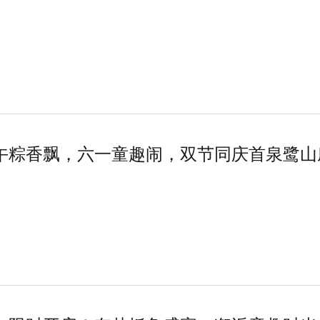
午粽香飘，六一童趣闹，双节同庆首泉鹭山