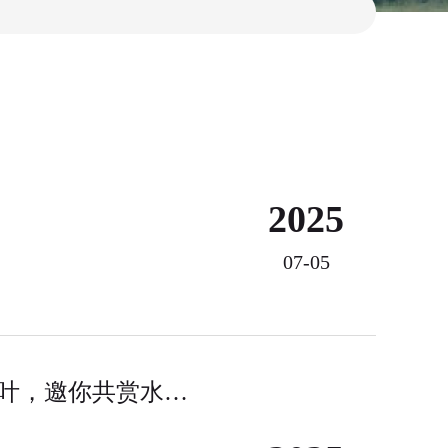
2025
07-05
莲蓬免费送！泉鹭山庄荷花季启幕：粉白映碧叶，邀你共赏水乡诗意！